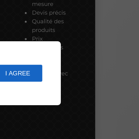
mesure
Devis précis
Qualité des
produits
Prix
abordables
Réactivité
e
Excellente
I AGREE
relation avec
les clients