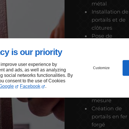
métal
Installation de
portails et de
clôtures
Pose de
fermetures
cy is our priority
métalliques
Fabrication d
 improve user experience by
verrières
Customize
nt and ads, as well as analyzing
ng social networks functionalities. By
métalliques
you consent to the use of Cookies
Création
Google
Facebook
.
d'escaliers sur
mesure
Création de
portails en fer
forgé