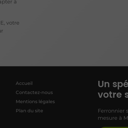
apter à
E, votre
ur
Un spé
Accueil
votre 
Contactez-nous
Mentions légales
Ferronnier 
Plan du site
mesure à M