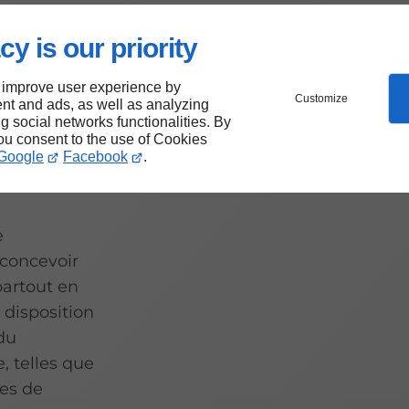
cy is our priority
 improve user experience by
Customize
nt and ads, as well as analyzing
ues
ng social networks functionalities. By
you consent to the use of Cookies
Google
Facebook
.
e
 concevoir
partout en
disposition
 du
, telles que
les de