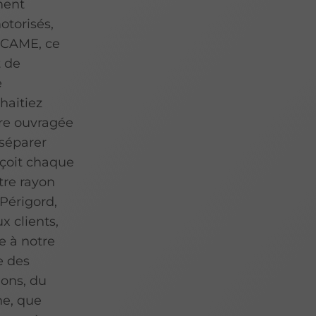
ment
otorisés,
e CAME, ce
t de
e
haitiez
ure ouvragée
 séparer
nçoit chaque
tre rayon
 Périgord,
x clients,
e à notre
e des
ions, du
ne, que