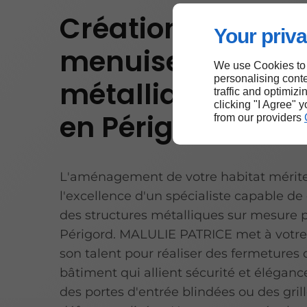
Création de
Your priva
menuiseries
We use Cookies to
personalising conte
métalliques uniq
traffic and optimizi
clicking "I Agree" 
en Périgord
from our providers
L'aménagement de votre habitat mérit
l'excellence d'un spécialiste capable de
des structures métalliques sur mesure 
Périgord. MALULIE PATRICE met à votre 
son talent pour réaliser des fermetures
bâtiment qui allient sécurité et élégance
des portes d'entrée blindées ou des gril