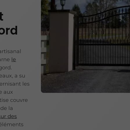
t
gord
rtisanal
carne
le
gord.
eaux, a su
ernisant les
e aux
tise couvre
de la
sur des
'éléments