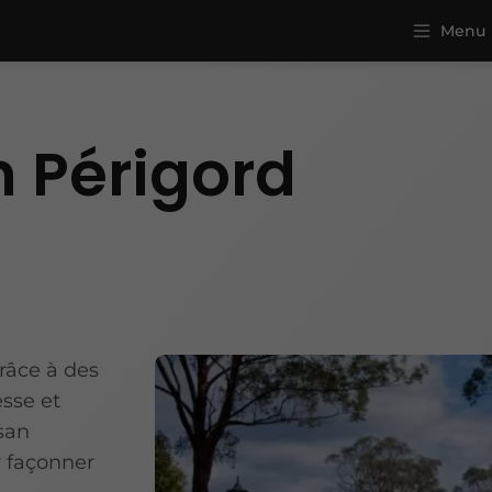
Menu
n Périgord
râce à des
esse et
isan
r façonner