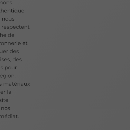
enons
thentique
i nous
i respectent
che de
ronnerie et
quer des
ises, des
es pour
région.
les matériaux
er la
ite,
 nos
médiat.