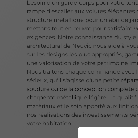
besoin d'un garde-corps pour votre terr
rampe d'escalier aux volutes élégantes
structure métallique pour un abri de jar
mettons tout en œuvre pour satisfaire v
exigences. Notre connaissance du style
architectural de Neuvic nous aide à vous
sur les designs les plus appropriés, gara
une valorisation de votre patrimoine im
Nous traitons chaque commande avec
sérieux, qu'il s'agisse d'une petite
répar
soudure ou de la conception complète 
charpente métallique
légère. La qualité
matériaux et le soin apporté aux finition
nos réalisations des investissements p
votre habitation.