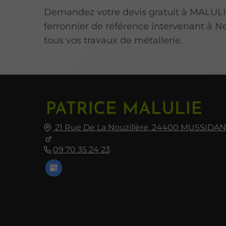
Demandez votre devis gratuit à MALULI
ferronnier de référence intervenant à N
tous vos travaux de métallerie.
21 Rue De La Nouzillère,
24400
MUSSIDAN
09 70 35 24 23