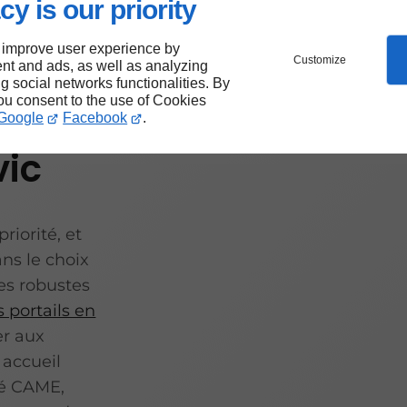
cy is our priority
 improve user experience by
Customize
nt and ads, as well as analyzing
ng social networks functionalities. By
you consent to the use of Cookies
Google
Facebook
.
vic
riorité, et
s le choix
ues robustes
 portails en
er aux
 accueil
éé CAME,