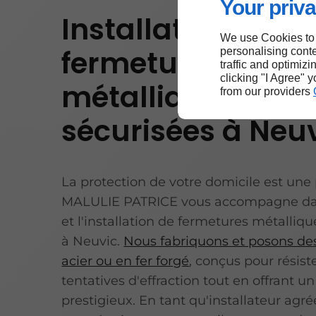
Your priva
Installation de
We use Cookies to
fermetures
personalising conte
traffic and optimizi
clicking "I Agree" 
métalliques
from our providers
sécurisées à Neu
La protection de votre domicile est une p
MALULIE PATRICE vous accompagne dan
et l'installation de fermetures métalliq
à Neuvic.
Nous fabriquons et posons des
acier ou en fer forgé
, conçus pour résist
tentatives d'effraction tout en offrant un
prestigieux. En tant qu'installateur agr