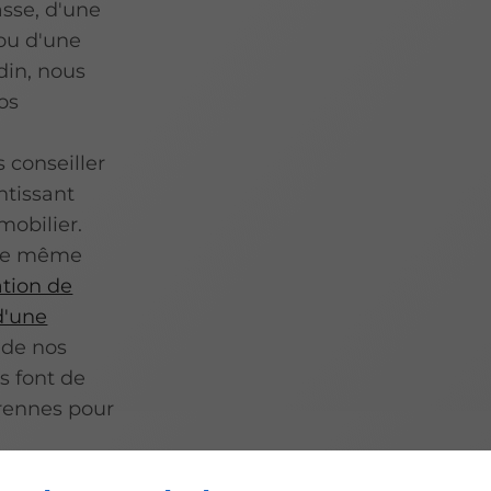
asse, d'une
 ou d'une
din, nous
os
 conseiller
ntissant
mobilier.
 le même
ation de
d'une
 de nos
s font de
érennes pour