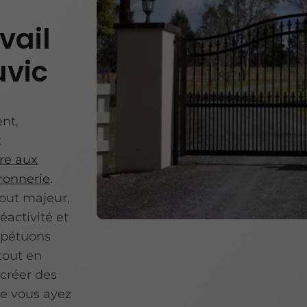
vail
uvic
nt,
t
re aux
ronnerie
.
out majeur,
activité et
erpétuons
tout en
 créer des
ue vous ayez