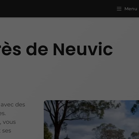
Menu
rès de Neuvic
é avec des
es.
, vous
t ses