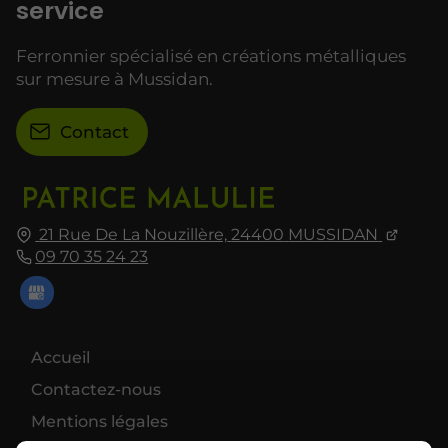
service
Ferronnier spécialisé en créations métalliques
sur mesure à Mussidan.
Contact
21 Rue De La Nouzillère,
24400
MUSSIDAN
09 70 35 24 23
Accueil
Contactez-nous
Mentions légales